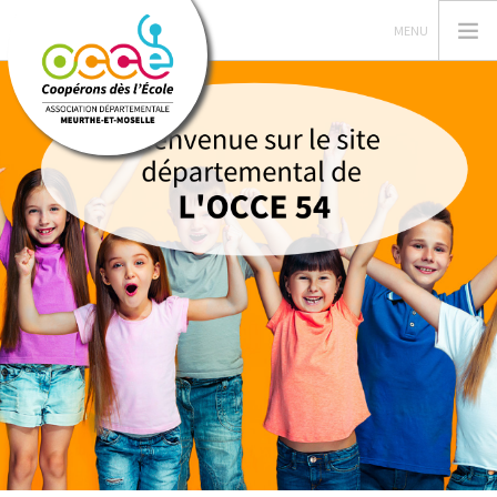
L'OCCE
GERER SA COOPERATIVE
ACTIONS PEDAGOGIQUES
PRETS ET SERVICES
FORMATIONS
ACTUALITES
RECHERCHER
CONTACT