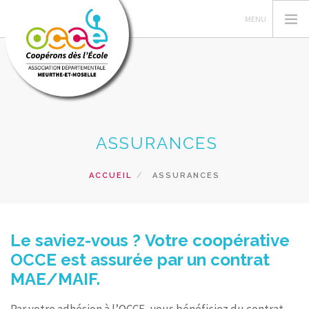
L'OCCE
ASSURANCES
GERER SA COOPERATIVE
ACTIONS PEDAGOGIQUES
ACCUEIL
ASSURANCES
PRETS ET SERVICES
FORMATIONS
ACTUALITES
Le saviez-vous ? Votre coopérative
OCCE est assurée par un contrat
RECHERCHER
MAE/MAIF.
CONTACT