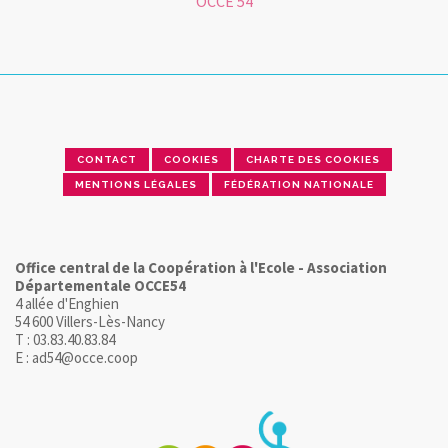
OCCE 54
CONTACT
COOKIES
CHARTE DES COOKIES
MENTIONS LÉGALES
FÉDÉRATION NATIONALE
Office central de la Coopération à l'Ecole - Association
Départementale OCCE54
4 allée d'Enghien
54 600 Villers-Lès-Nancy
T : 03.83.40.83.84
E : ad54@occe.coop