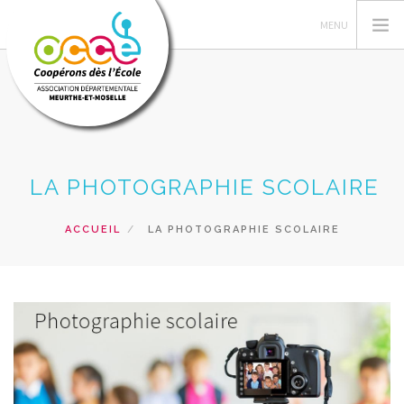
L'OCCE
LA PHOTOGRAPHIE SCOLAIRE
GERER SA COOPERATIVE
ACTIONS PEDAGOGIQUES
ACCUEIL
LA PHOTOGRAPHIE SCOLAIRE
PRETS ET SERVICES
FORMATIONS
ACTUALITES
RECHERCHER
CONTACT